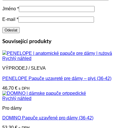
Jméno
*
E-mail
*
Související produkty
Rychlý náhled
VÝPRODEJ / SLEVA
PENELOPE Papuče uzavreté pre dámy – plyš (36-42)
46,70
€
s DPH
Rychlý náhled
Pro dámy
DOMINO Papuče uzavřené pro dámy (36-42)
53,30
€
s DPH