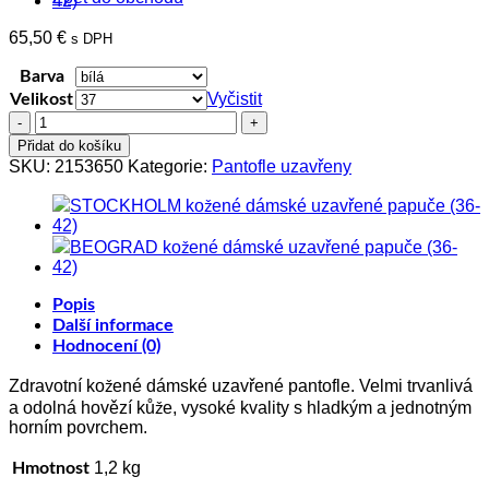
65,50
€
s DPH
Barva
Vyčistit
Velikost
TRISTAN
kožené
Přidat do košíku
dámské
SKU:
2153650
Kategorie:
Pantofle uzavřeny
uzavřené
pantofle
(37-
41)
množství
Popis
Další informace
Hodnocení (0)
Zdravotní kožené dámské uzavřené pantofle. Velmi trvanlivá
a odolná hovězí kůže, vysoké kvality s hladkým a jednotným
horním povrchem.
1,2 kg
Hmotnost