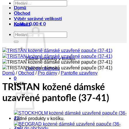
Hledat:
Domů
Obchod
Výběr správné velikosti
Košík /
0,00
€
0
Kontakt
Hledat:
Žádné produkty v košíku.
Zpět do obchodu
Domů
/
Obchod
/
Pro dámy
/
Pantofle uzavřeny
0
Košík
TRISTAN kožené dámské
uzavřené pantofle (37-41)
Žádné produkty v košíku.
Zpět do obchodu