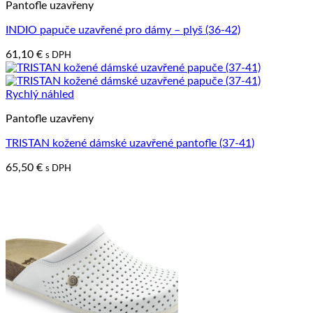
Pantofle uzavřeny
INDIO papuče uzavřené pro dámy – plyš (36-42)
61,10
€
s DPH
Rychlý náhled
Pantofle uzavřeny
TRISTAN kožené dámské uzavřené pantofle (37-41)
65,50
€
s DPH