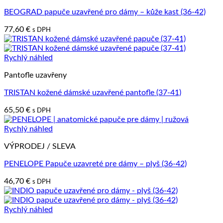
BEOGRAD papuče uzavřené pro dámy – kůže kast (36-42)
77,60
€
s DPH
Rychlý náhled
Pantofle uzavřeny
TRISTAN kožené dámské uzavřené pantofle (37-41)
65,50
€
s DPH
Rychlý náhled
VÝPRODEJ / SLEVA
PENELOPE Papuče uzavreté pre dámy – plyš (36-42)
46,70
€
s DPH
Rychlý náhled