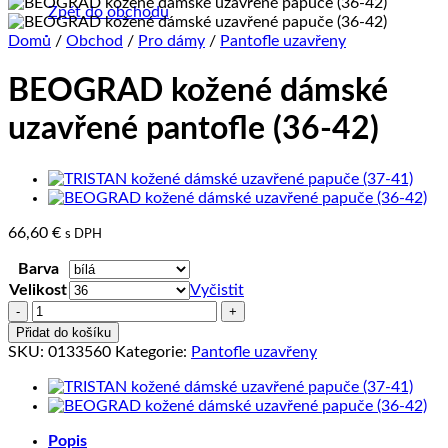
Zpět do obchodu
Domů
/
Obchod
/
Pro dámy
/
Pantofle uzavřeny
BEOGRAD kožené dámské
uzavřené pantofle (36-42)
66,60
€
s DPH
Barva
Velikost
Vyčistit
BEOGRAD
kožené
Přidat do košíku
dámské
SKU:
0133560
Kategorie:
Pantofle uzavřeny
uzavřené
pantofle
(36-
42)
Popis
množství