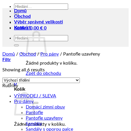
Hledat:
Domů
Obchod
Výběr správné velikosti
Kontakt
Košík /
0,00
€
0
Hledat:
Domů
/
Obchod
/
Pro pány
/
Pantofle uzavřeny
Filtr
Žádné produkty v košíku.
Showing all 6 results
Zpět do obchodu
0
Rubriky
Košík
VÝPRODEJ / SLEVA
Pro dámy
Domácí zimní obuv
Pantofle
Pantofle uzavřeny
Sandály
Žádné produkty v košíku.
Sandály s oporou palce