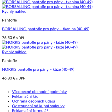
Rychlý náhled
Pantofle
BORSALLINO pantofle pro pány – tkanina (40-49)
76,50
€
s DPH
Rychlý náhled
Pantofle
NORRIS pantofle pro pány – kůže (40-49)
46,80
€
s DPH
Všeobecné obchodní podmínky
Reklamační řád
Ochrana osobních údajů
Odstoupení od kupní smlouvy
Reklamační formulář