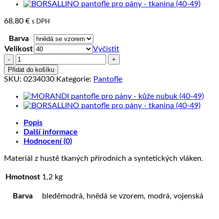
68,80
€
s DPH
Barva
Velikost
Vyčistit
KAIRO
pantofle
Přidat do košíku
pro
SKU:
0234030
Kategorie:
Pantofle
pány
-
tkanina
(40-
Popis
49)
Další informace
množství
Hodnocení (0)
Materiál z hustě tkaných přírodních a syntetických vláken.
Hmotnost
1,2 kg
Barva
bleděmodrá, hnědá se vzorem, modrá, vojenská