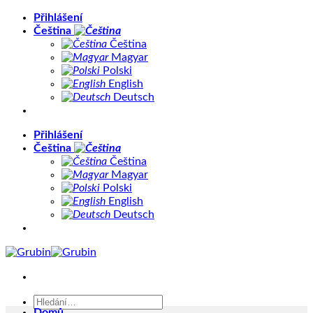
Přeskočit
Přihlášení
na
Čeština
obsah
Čeština
Magyar
Polski
English
Deutsch
Přihlášení
Čeština
Čeština
Magyar
Polski
English
Deutsch
Hledat:
Domů