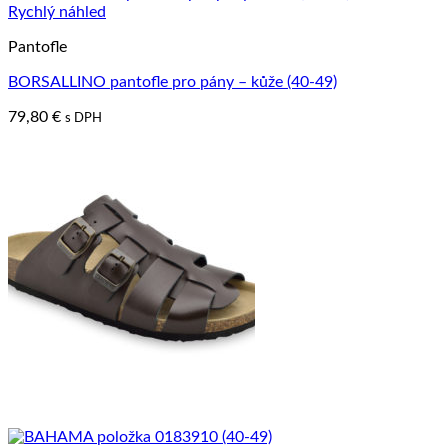
Rychlý náhled
Pantofle
BORSALLINO pantofle pro pány – kůže (40-49)
79,80
€
s DPH