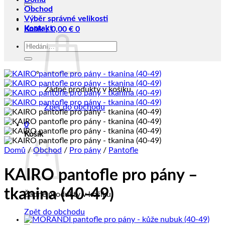
Obchod
Výběr správné velikosti
Kontakt
Košík /
0,00
€
0
Hledat:
Žádné produkty v košíku.
Zpět do obchodu
0
Košík
Domů
/
Obchod
/
Pro pány
/
Pantofle
KAIRO pantofle pro pány –
tkanina (40-49)
Žádné produkty v košíku.
Zpět do obchodu