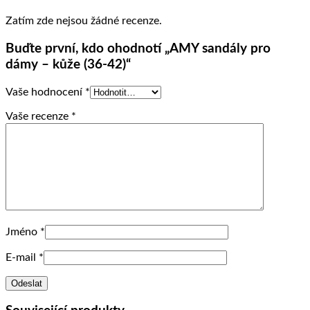
Zatím zde nejsou žádné recenze.
Buďte první, kdo ohodnotí „AMY sandály pro
dámy – kůže (36-42)“
Vaše hodnocení
*
Vaše recenze
*
Jméno
*
E-mail
*