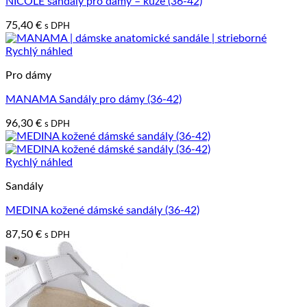
NICOLE sandály pro dámy – kůže (36-42)
75,40
€
s DPH
Rychlý náhled
Pro dámy
MANAMA Sandály pro dámy (36-42)
96,30
€
s DPH
Rychlý náhled
Sandály
MEDINA kožené dámské sandály (36-42)
87,50
€
s DPH