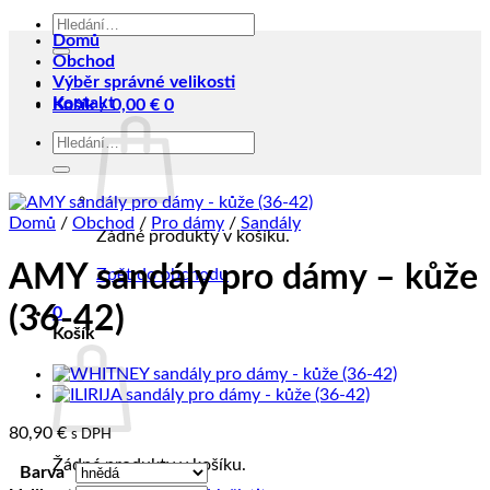
Hledat:
Domů
Obchod
Výběr správné velikosti
Kontakt
Košík /
0,00
€
0
Hledat:
Domů
/
Obchod
/
Pro dámy
/
Sandály
Žádné produkty v košíku.
AMY sandály pro dámy – kůže
Zpět do obchodu
(36-42)
0
Košík
80,90
€
s DPH
Žádné produkty v košíku.
Barva