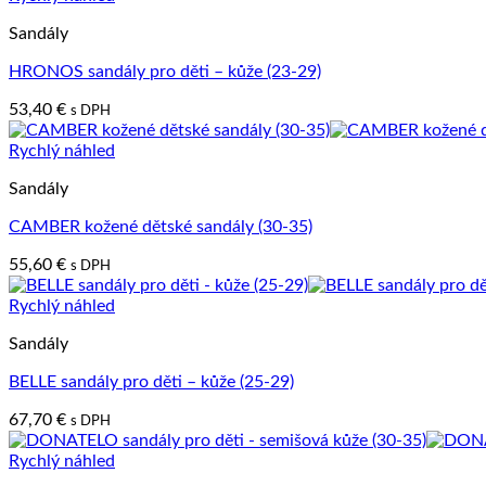
Sandály
HRONOS sandály pro děti – kůže (23-29)
53,40
€
s DPH
Rychlý náhled
Sandály
CAMBER kožené dětské sandály (30-35)
55,60
€
s DPH
Rychlý náhled
Sandály
BELLE sandály pro děti – kůže (25-29)
67,70
€
s DPH
Rychlý náhled