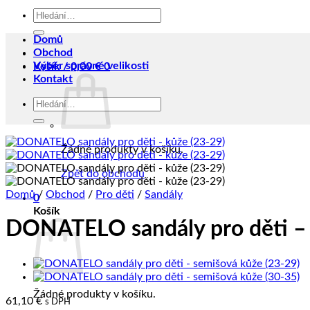
Hledat:
Domů
Obchod
Výběr správné velikosti
Košík /
0,00
€
0
Kontakt
Hledat:
Žádné produkty v košíku.
Zpět do obchodu
Domů
/
Obchod
/
Pro děti
/
Sandály
0
Košík
DONATELO sandály pro děti – 
Žádné produkty v košíku.
61,10
€
s DPH