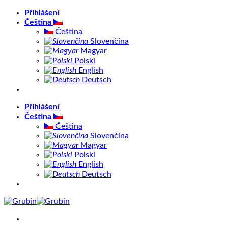
Přeskočit
Přihlášení
na
Čeština
obsah
Čeština
Slovenčina
Magyar
Polski
English
Deutsch
Přihlášení
Čeština
Čeština
Slovenčina
Magyar
Polski
English
Deutsch