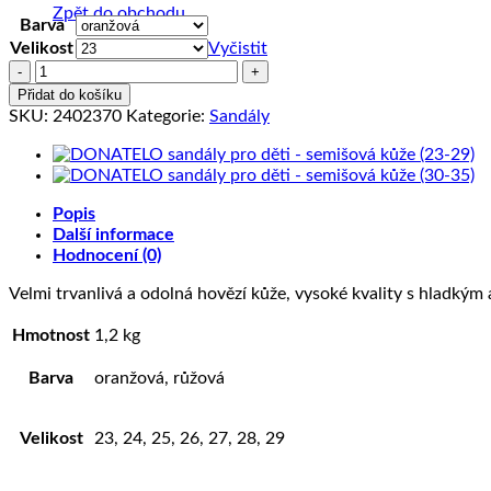
Zpět do obchodu
Barva
Velikost
Vyčistit
DONATELO
sandály
Přidat do košíku
pro
SKU:
2402370
Kategorie:
Sandály
děti
-
kůže
(23-
Popis
29)
Další informace
množství
Hodnocení (0)
Velmi trvanlivá a odolná hovězí kůže, vysoké kvality s hladký
Hmotnost
1,2 kg
Barva
oranžová, růžová
Velikost
23, 24, 25, 26, 27, 28, 29