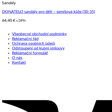
Sandály
DONATELO sandály pro děti – semišová kůže (30-35)
64,40
€
s DPH
Všeobecné obchodní podmínky
Reklamační řád
Ochrana osobních údajů
Odstoupení od kupní smlouvy
Reklamační formulář
O nás
Kontakt