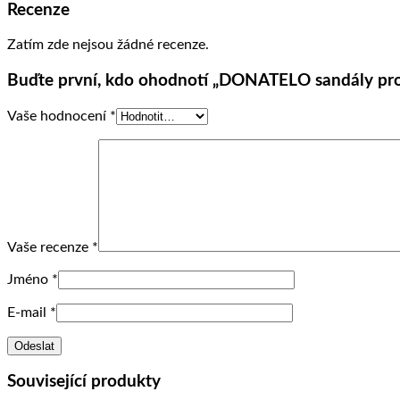
Recenze
Zatím zde nejsou žádné recenze.
Buďte první, kdo ohodnotí „DONATELO sandály pro 
Vaše hodnocení
*
Vaše recenze
*
Jméno
*
E-mail
*
Související produkty