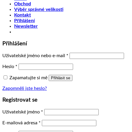
Obchod
Výběr správné velikosti
Kontakt
Přihlášení
Newsletter
Přihlášení
Uživatelské jméno nebo e-mail
*
Heslo
*
Zapamatujte si mě
Přihlásit se
Zapomněli jste heslo?
Registrovat se
Uživatelské jméno
*
E-mailová adresa
*