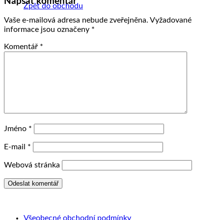
Napsat komentář
Zpět do obchodu
Vaše e-mailová adresa nebude zveřejněna.
Vyžadované
informace jsou označeny
*
Komentář
*
Jméno
*
E-mail
*
Webová stránka
Všeobecné obchodní podmínky