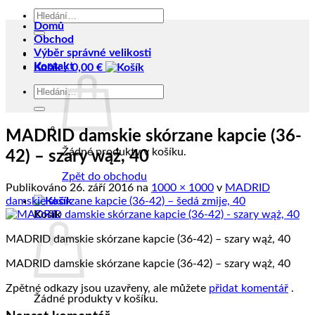
Hledat:
Domů
Obchod
Výběr správné velikosti
Kontakt
Košík /
0,00
€
Hledat:
MADRID damskie skórzane kapcie (36-
Žádné produkty v košíku.
42) – szary wąż, 40
Zpět do obchodu
Publikováno
26. září 2016
na
1000 × 1000
v
MADRID
damskie skórzane kapcie (36-42) – šedá zmije, 40
Košík
MADRID damskie skórzane kapcie (36-42) – szary wąż, 40
MADRID damskie skórzane kapcie (36-42) – szary wąż, 40
Zpětné odkazy jsou uzavřeny, ale můžete
přidat komentář
.
Žádné produkty v košíku.