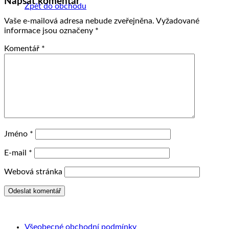
Napsat komentář
Zpět do obchodu
Vaše e-mailová adresa nebude zveřejněna.
Vyžadované
informace jsou označeny
*
Komentář
*
Jméno
*
E-mail
*
Webová stránka
Všeobecné obchodní podmínky