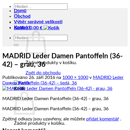
Hledat:
Domů
Obchod
Výběr správné velikosti
Kontakt
Košík /
0,00
€
Hledat:
MADRID Leder Damen Pantoffeln (36-
Žádné produkty v košíku.
42) – grau, 36
Zpět do obchodu
Publikováno
26. září 2016
na
1000 × 1000
v
MADRID Leder
Damen Pantoffeln (36-42) – šedá, 36
Košík
MADRID Leder Damen Pantoffeln (36-42) – grau, 36
MADRID Leder Damen Pantoffeln (36-42) – grau, 36
Zpětné odkazy jsou uzavřeny, ale můžete
přidat komentář
.
Žádné produkty v košíku.