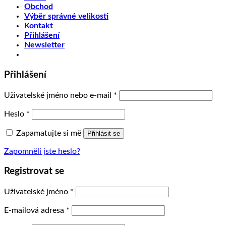
Obchod
Výběr správné velikosti
Kontakt
Přihlášení
Newsletter
Přihlášení
Uživatelské jméno nebo e-mail
*
Heslo
*
Zapamatujte si mě
Přihlásit se
Zapomněli jste heslo?
Registrovat se
Uživatelské jméno
*
E-mailová adresa
*