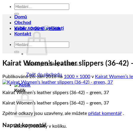
Hledat:
Domů
Obchod
Výběr správné velikosti
Košík /
0,00
€
Kontakt
Hledat:
Kairat Women’s leather slippers (36-42) 
Žádné produkty v košíku.
Zpět do obchodu
Publikováno
26. září 2016
na
1000 × 1000
v
Kairat Women’s lea
Košík
Kairat Women’s leather slippers (36-42) – green, 37
Kairat Women’s leather slippers (36-42) – green, 37
Zpětné odkazy jsou uzavřeny, ale můžete
přidat komentář
.
Napsat komentář
Žádné produkty v košíku.