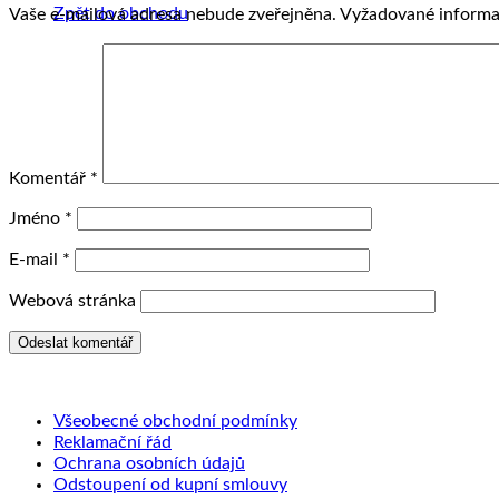
Zpět do obchodu
Vaše e-mailová adresa nebude zveřejněna.
Vyžadované informa
Komentář
*
Jméno
*
E-mail
*
Webová stránka
Všeobecné obchodní podmínky
Reklamační řád
Ochrana osobních údajů
Odstoupení od kupní smlouvy