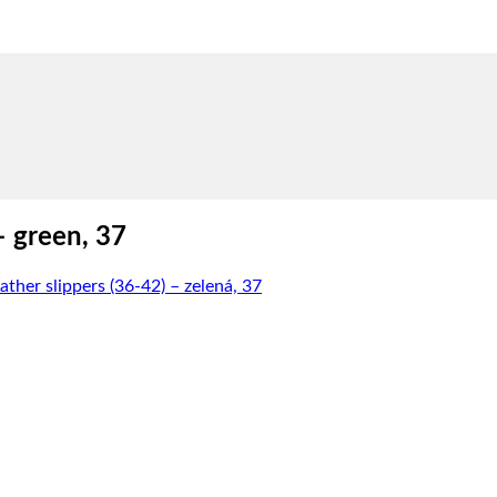
– green, 37
ther slippers (36-42) – zelená, 37