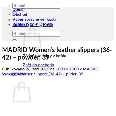
Hledat:
Domů
Obchod
Výběr správné velikosti
Kontakt
Košík /
0,00
€
Hledat:
MADRID Women’s leather slippers (36-
Žádné produkty v košíku.
42) – powder, 39
Zpět do obchodu
Publikováno
26. září 2016
na
1000 × 1000
v
MADRID
Women’s leather slippers (36-42) – púder, 39
Košík
Žádné produkty v košíku.