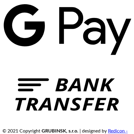
© 2021 Copyright
GRUBINSK, s.r.o.
| designed by
Redicon -