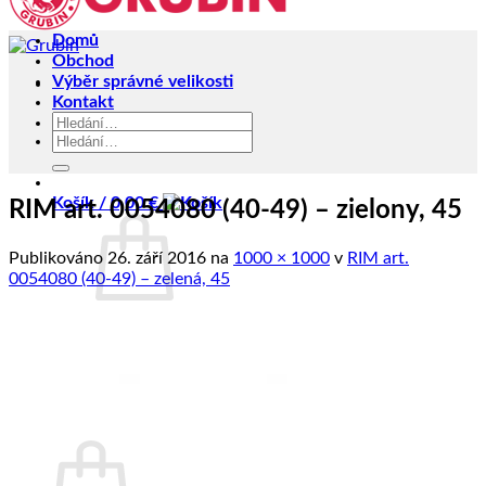
Domů
Obchod
Výběr správné velikosti
Kontakt
Hledat:
Hledat:
Košík /
0,00
€
RIM art. 0054080 (40-49) – zielony, 45
Publikováno
26. září 2016
na
1000 × 1000
v
RIM art.
0054080 (40-49) – zelená, 45
Žádné produkty v košíku.
Zpět do obchodu
Košík