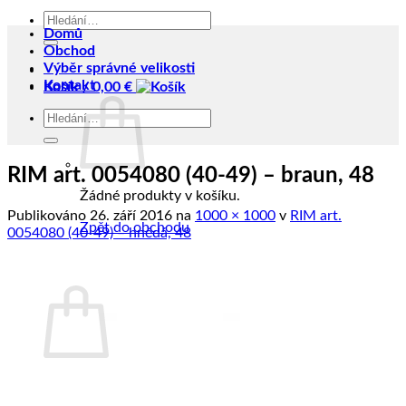
Hledat:
Domů
Obchod
Výběr správné velikosti
Kontakt
Košík /
0,00
€
Hledat:
RIM art. 0054080 (40-49) – braun, 48
Žádné produkty v košíku.
Publikováno
26. září 2016
na
1000 × 1000
v
RIM art.
Zpět do obchodu
0054080 (40-49) – hnědá, 48
Košík
Žádné produkty v košíku.