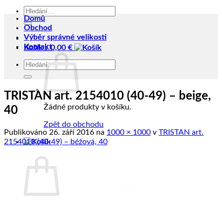
Hledat:
Domů
Obchod
Výběr správné velikosti
Kontakt
Košík /
0,00
€
Hledat:
TRISTAN art. 2154010 (40-49) – beige,
Žádné produkty v košíku.
40
Zpět do obchodu
Publikováno
26. září 2016
na
1000 × 1000
v
TRISTAN art.
2154010 (40-49) – béžová, 40
Košík
Žádné produkty v košíku.