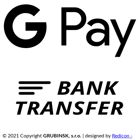
© 2021 Copyright
GRUBINSK, s.r.o.
| designed by
Redicon -