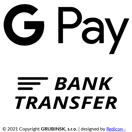
© 2021 Copyright
GRUBINSK, s.r.o.
| designed by
Redicon -