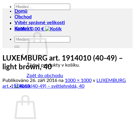
Hledat:
Domů
Obchod
Výběr správné velikosti
Kontakt
Košík /
0,00
€
Hledat:
LUXEMBURG art. 1914010 (40-49) –
Žádné produkty v košíku.
light brown, 40
Zpět do obchodu
Publikováno
26. září 2016
na
1000 × 1000
v
LUXEMBURG
art. 1914010 (40-49) – světlehnědá, 40
Košík
Žádné produkty v košíku.