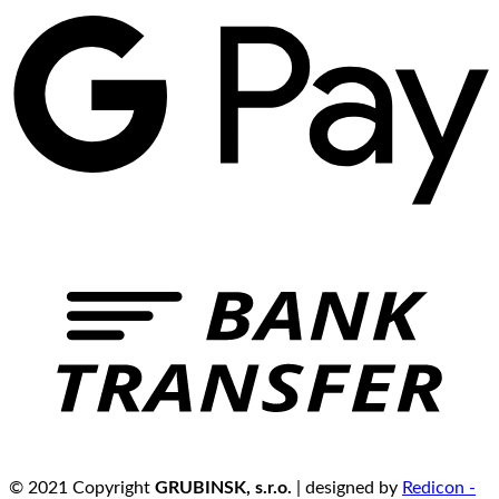
© 2021 Copyright
GRUBINSK, s.r.o.
| designed by
Redicon -