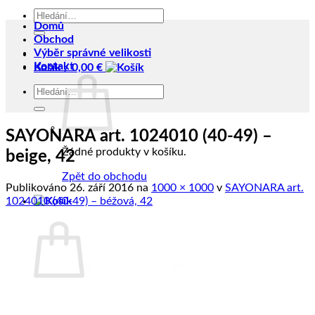
Hledat:
Domů
Obchod
Výběr správné velikosti
Kontakt
Košík /
0,00
€
Hledat:
SAYONARA art. 1024010 (40-49) –
Žádné produkty v košíku.
beige, 42
Zpět do obchodu
Publikováno
26. září 2016
na
1000 × 1000
v
SAYONARA art.
1024010 (40-49) – béžová, 42
Košík
Žádné produkty v košíku.