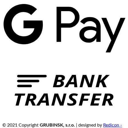
© 2021 Copyright
GRUBINSK, s.r.o.
| designed by
Redicon -