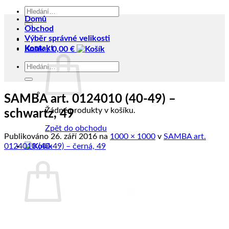
Hledat:
Domů
Obchod
Výběr správné velikosti
Kontakt
Košík /
0,00
€
Hledat:
SAMBA art. 0124010 (40-49) –
Žádné produkty v košíku.
schwartz, 49
Zpět do obchodu
Publikováno
26. září 2016
na
1000 × 1000
v
SAMBA art.
0124010 (40-49) – černá, 49
Košík
Žádné produkty v košíku.