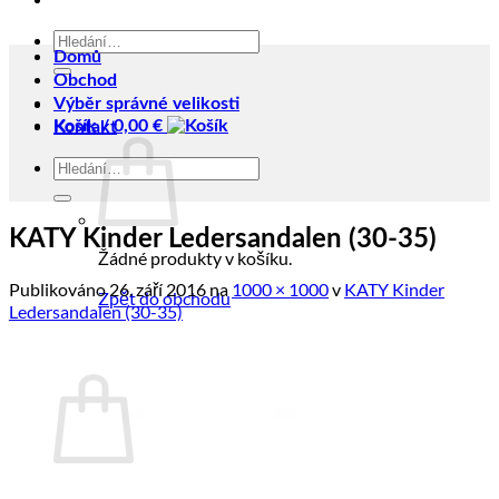
Hledat:
Domů
Obchod
Výběr správné velikosti
Košík /
0,00
€
Kontakt
Hledat:
KATY Kinder Ledersandalen (30-35)
Žádné produkty v košíku.
Publikováno
26. září 2016
na
1000 × 1000
v
KATY Kinder
Zpět do obchodu
Ledersandalen (30-35)
Košík
Žádné produkty v košíku.