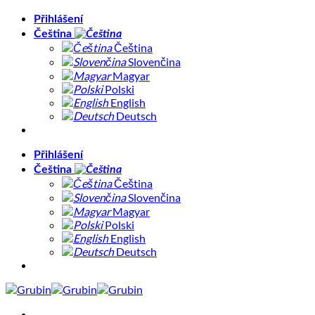
Přeskočit
Přihlášení
na
Čeština
obsah
Čeština
Slovenčina
Magyar
Polski
English
Deutsch
Přihlášení
Čeština
Čeština
Slovenčina
Magyar
Polski
English
Deutsch