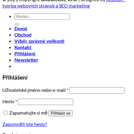
tvorba webových stránok a SEO marketing
Hledat:
Domů
Obchod
Výběr správné velikosti
Kontakt
Přihlášení
Newsletter
Přihlášení
Uživatelské jméno nebo e-mail
*
Heslo
*
Zapamatujte si mě
Přihlásit se
Zapomněli jste heslo?