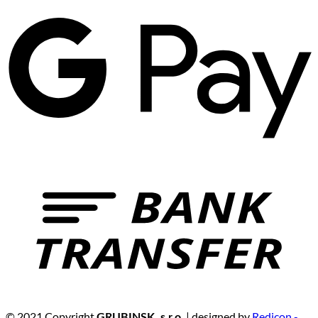
© 2021 Copyright
| designed by
Redicon -
GRUBINSK, s.r.o.