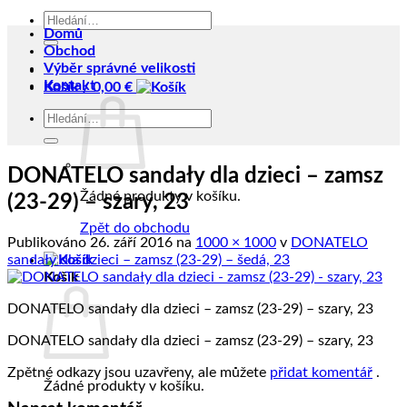
Hledat:
Domů
Obchod
Výběr správné velikosti
Kontakt
Košík /
0,00
€
Hledat:
DONATELO sandały dla dzieci – zamsz
Žádné produkty v košíku.
(23-29) – szary, 23
Zpět do obchodu
Publikováno
26. září 2016
na
1000 × 1000
v
DONATELO
sandały dla dzieci – zamsz (23-29) – šedá, 23
Košík
DONATELO sandały dla dzieci – zamsz (23-29) – szary, 23
DONATELO sandały dla dzieci – zamsz (23-29) – szary, 23
Zpětné odkazy jsou uzavřeny, ale můžete
přidat komentář
.
Žádné produkty v košíku.