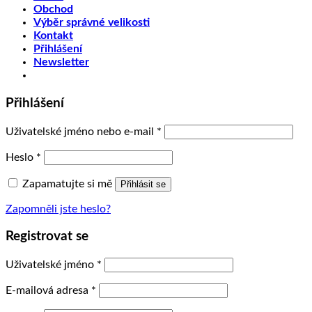
Obchod
Výběr správné velikosti
Kontakt
Přihlášení
Newsletter
Přihlášení
Uživatelské jméno nebo e-mail
*
Heslo
*
Zapamatujte si mě
Přihlásit se
Zapomněli jste heslo?
Registrovat se
Uživatelské jméno
*
E-mailová adresa
*