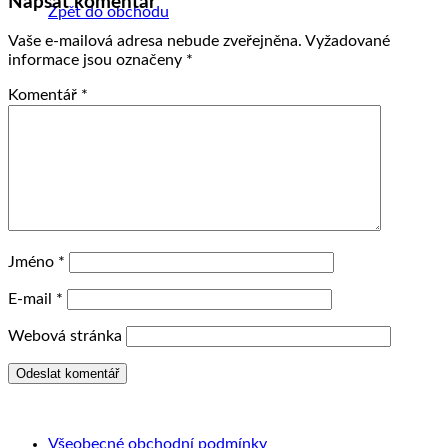
Napsat komentář
Zpět do obchodu
Vaše e-mailová adresa nebude zveřejněna.
Vyžadované
informace jsou označeny
*
Komentář
*
Jméno
*
E-mail
*
Webová stránka
Všeobecné obchodní podmínky