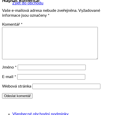
Napsat komentář
Zpět do obchodu
Vaše e-mailová adresa nebude zveřejněna.
Vyžadované
informace jsou označeny
*
Komentář
*
Jméno
*
E-mail
*
Webová stránka
Všeobecné obchodní podmínky