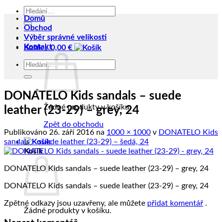
Hledat:
Domů
Obchod
Výběr správné velikosti
Kontakt
Košík /
0,00
€
Hledat:
DONATELO Kids sandals – suede
Žádné produkty v košíku.
leather (23-29) – grey, 24
Zpět do obchodu
Publikováno
26. září 2016
na
1000 × 1000
v
DONATELO Kids
sandals – suede leather (23-29) – šedá, 24
Košík
DONATELO Kids sandals – suede leather (23-29) – grey, 24
DONATELO Kids sandals – suede leather (23-29) – grey, 24
Zpětné odkazy jsou uzavřeny, ale můžete
přidat komentář
.
Žádné produkty v košíku.