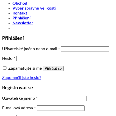
Obchod
Výběr správné velikosti
Kontakt
Přihlášení
Newsletter
Přihlášení
Uživatelské jméno nebo e-mail
*
Heslo
*
Zapamatujte si mě
Přihlásit se
Zapomněli jste heslo?
Registrovat se
Uživatelské jméno
*
E-mailová adresa
*