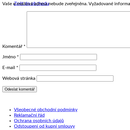
Zpět do obchodu
Vaše e-mailová adresa nebude zveřejněna.
Vyžadované informa
Komentář
*
Jméno
*
E-mail
*
Webová stránka
Všeobecné obchodní podmínky
Reklamační řád
Ochrana osobních údajů
Odstoupení od kupní smlouvy