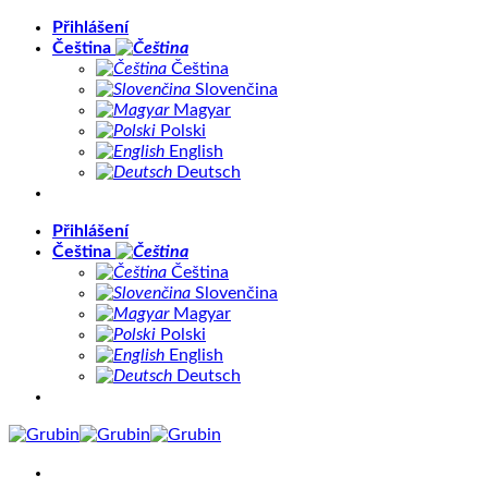
Přeskočit
Přihlášení
na
Čeština
obsah
Čeština
Slovenčina
Magyar
Polski
English
Deutsch
Přihlášení
Čeština
Čeština
Slovenčina
Magyar
Polski
English
Deutsch