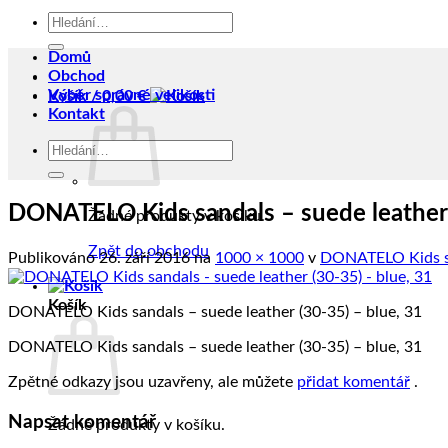
Hledat:
Domů
Obchod
Výběr správné velikosti
Košík /
0,00
€
Kontakt
Hledat:
DONATELO Kids sandals – suede leather 
Žádné produkty v košíku.
Zpět do obchodu
Publikováno
26. září 2016
na
1000 × 1000
v
DONATELO Kids san
Košík
DONATELO Kids sandals – suede leather (30-35) – blue, 31
DONATELO Kids sandals – suede leather (30-35) – blue, 31
Zpětné odkazy jsou uzavřeny, ale můžete
přidat komentář
.
Napsat komentář
Žádné produkty v košíku.