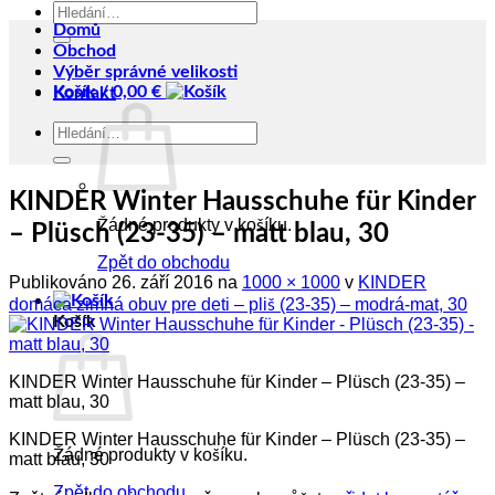
Hledat:
Domů
Obchod
Výběr správné velikosti
Košík /
0,00
€
Kontakt
Hledat:
KINDER Winter Hausschuhe für Kinder
Žádné produkty v košíku.
– Plüsch (23-35) – matt blau, 30
Zpět do obchodu
Publikováno
26. září 2016
na
1000 × 1000
v
KINDER
domáca zimná obuv pre deti – pliš (23-35) – modrá-mat, 30
Košík
KINDER Winter Hausschuhe für Kinder – Plüsch (23-35) –
matt blau, 30
KINDER Winter Hausschuhe für Kinder – Plüsch (23-35) –
Žádné produkty v košíku.
matt blau, 30
Zpět do obchodu