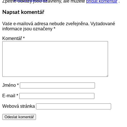
Zpětné odkazy jsou uzavřeny, ale můžete
přidat komentář
.
Napsat komentář
Vaše e-mailová adresa nebude zveřejněna.
Vyžadované
informace jsou označeny
*
Komentář
*
Jméno
*
E-mail
*
Webová stránka