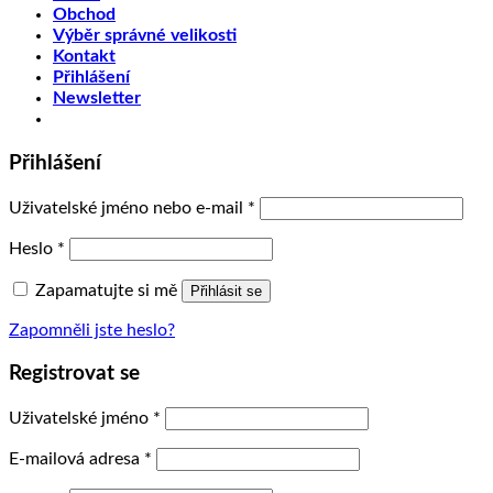
Obchod
Výběr správné velikosti
Kontakt
Přihlášení
Newsletter
Přihlášení
Uživatelské jméno nebo e-mail
*
Heslo
*
Zapamatujte si mě
Přihlásit se
Zapomněli jste heslo?
Registrovat se
Uživatelské jméno
*
E-mailová adresa
*