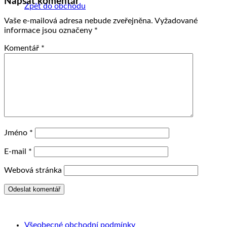
Napsat komentář
Zpět do obchodu
Vaše e-mailová adresa nebude zveřejněna.
Vyžadované
informace jsou označeny
*
Komentář
*
Jméno
*
E-mail
*
Webová stránka
Všeobecné obchodní podmínky