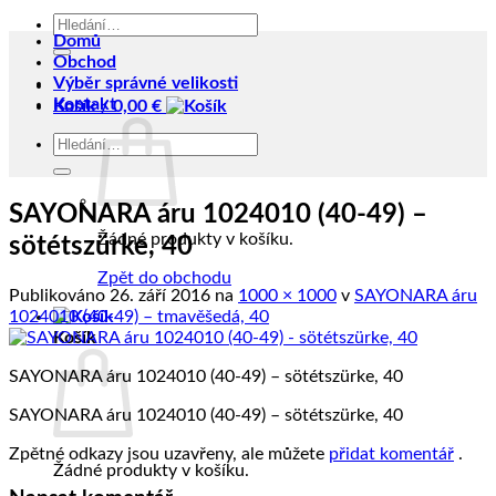
Hledat:
Domů
Obchod
Výběr správné velikosti
Kontakt
Košík /
0,00
€
Hledat:
SAYONARA áru 1024010 (40-49) –
Žádné produkty v košíku.
sötétszürke, 40
Zpět do obchodu
Publikováno
26. září 2016
na
1000 × 1000
v
SAYONARA áru
1024010 (40-49) – tmavěšedá, 40
Košík
SAYONARA áru 1024010 (40-49) – sötétszürke, 40
SAYONARA áru 1024010 (40-49) – sötétszürke, 40
Zpětné odkazy jsou uzavřeny, ale můžete
přidat komentář
.
Žádné produkty v košíku.