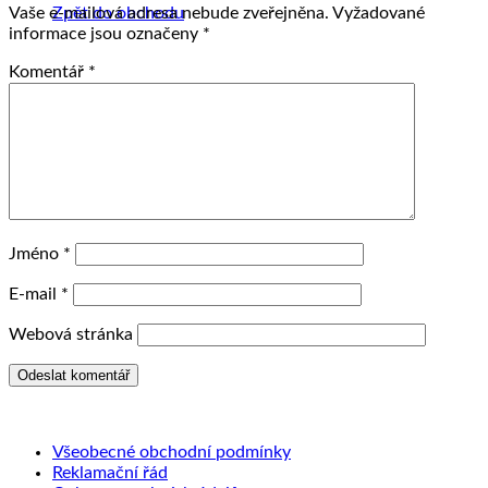
Zpět do obchodu
Vaše e-mailová adresa nebude zveřejněna.
Vyžadované
informace jsou označeny
*
Komentář
*
Jméno
*
E-mail
*
Webová stránka
Všeobecné obchodní podmínky
Reklamační řád