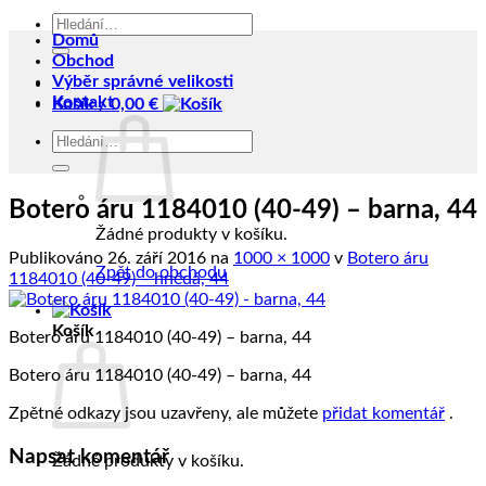
Hledat:
Domů
Obchod
Výběr správné velikosti
Kontakt
Košík /
0,00
€
Hledat:
Botero áru 1184010 (40-49) – barna, 44
Žádné produkty v košíku.
Publikováno
26. září 2016
na
1000 × 1000
v
Botero áru
Zpět do obchodu
1184010 (40-49) – hnědá, 44
Košík
Botero áru 1184010 (40-49) – barna, 44
Botero áru 1184010 (40-49) – barna, 44
Zpětné odkazy jsou uzavřeny, ale můžete
přidat komentář
.
Napsat komentář
Žádné produkty v košíku.