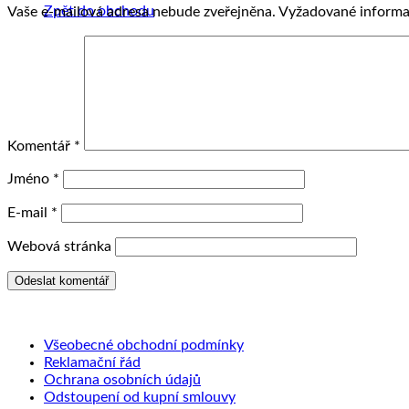
Zpět do obchodu
Vaše e-mailová adresa nebude zveřejněna.
Vyžadované informa
Komentář
*
Jméno
*
E-mail
*
Webová stránka
Všeobecné obchodní podmínky
Reklamační řád
Ochrana osobních údajů
Odstoupení od kupní smlouvy