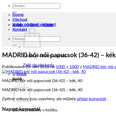
Hledat:
Domů
Obchod
Výběr správné velikosti
Košík /
0,00
€
Kontakt
Hledat:
MADRID bőr női papucsok (36-42) – kék
Žádné produkty v košíku.
Zpět do obchodu
Publikováno
26. září 2016
na
1000 × 1000
v
MADRID bőr női p
Košík
MADRID bőr női papucsok (36-42) – kék, 40
MADRID bőr női papucsok (36-42) – kék, 40
Zpětné odkazy jsou uzavřeny, ale můžete
přidat komentář
.
Napsat komentář
Žádné produkty v košíku.