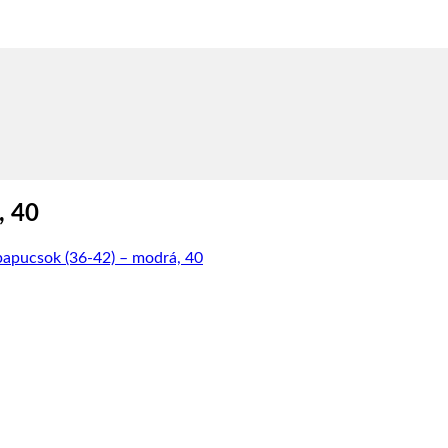
, 40
apucsok (36-42) – modrá, 40