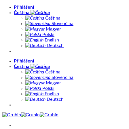
Přeskočit
Přihlášení
na
Čeština
obsah
Čeština
Slovenčina
Magyar
Polski
English
Deutsch
Přihlášení
Čeština
Čeština
Slovenčina
Magyar
Polski
English
Deutsch