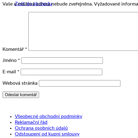
Zpět do obchodu
Vaše e-mailová adresa nebude zveřejněna.
Vyžadované informa
Komentář
*
Jméno
*
E-mail
*
Webová stránka
Všeobecné obchodní podmínky
Reklamační řád
Ochrana osobních údajů
Odstoupení od kupní smlouvy