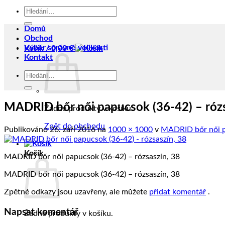
Hledat:
Domů
Obchod
Výběr správné velikosti
Košík /
0,00
€
Kontakt
Hledat:
MADRID bőr női papucsok (36-42) – rózs
Žádné produkty v košíku.
Zpět do obchodu
Publikováno
26. září 2016
na
1000 × 1000
v
MADRID bőr női p
Košík
MADRID bőr női papucsok (36-42) – rózsaszín, 38
MADRID bőr női papucsok (36-42) – rózsaszín, 38
Zpětné odkazy jsou uzavřeny, ale můžete
přidat komentář
.
Napsat komentář
Žádné produkty v košíku.