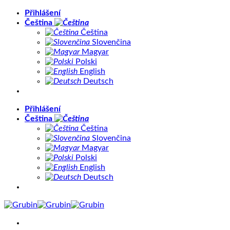
Přeskočit
Přihlášení
na
Čeština
obsah
Čeština
Slovenčina
Magyar
Polski
English
Deutsch
Přihlášení
Čeština
Čeština
Slovenčina
Magyar
Polski
English
Deutsch