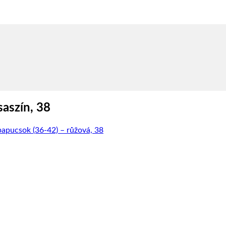
aszín, 38
apucsok (36-42) – růžová, 38