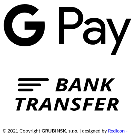
© 2021 Copyright
GRUBINSK, s.r.o.
| designed by
Redicon -