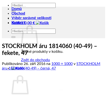
Hledat:
Domů
Obchod
Výběr správné velikosti
Kontakt
Košík /
0,00
€
Hledat:
STOCKHOLM áru 1814060 (40-49) –
Žádné produkty v košíku.
fekete, 47
Zpět do obchodu
Publikováno
26. září 2016
na
1000 × 1000
v
STOCKHOLM
áru 1814060 (40-49) – černá, 47
Košík
Žádné produkty v košíku.