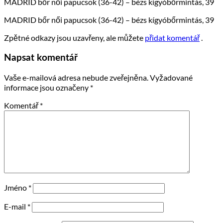
MADRID bőr női papucsok (36-42) – bézs kígyóbőrmintás, 39
MADRID bőr női papucsok (36-42) – bézs kígyóbőrmintás, 39
Zpětné odkazy jsou uzavřeny, ale můžete
přidat komentář
.
Napsat komentář
Vaše e-mailová adresa nebude zveřejněna.
Vyžadované
informace jsou označeny
*
Komentář
*
Jméno
*
E-mail
*