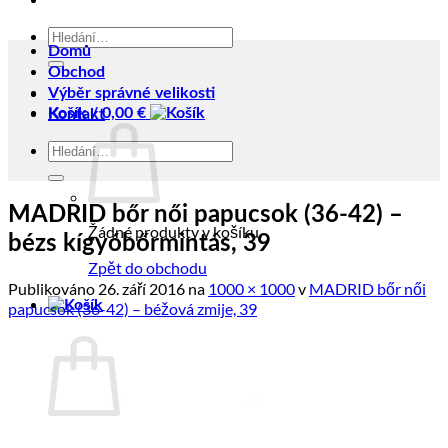
Hledat:
Domů
Obchod
Výběr správné velikosti
Košík /
0,00
€
Kontakt
Hledat:
MADRID bőr női papucsok (36-42) –
Žádné produkty v košíku.
bézs kígyóbőrmintás, 39
Zpět do obchodu
Publikováno
26. září 2016
na
1000 × 1000
v
MADRID bőr női
papucsok (36-42) – béžová zmije, 39
Košík
Žádné produkty v košíku.