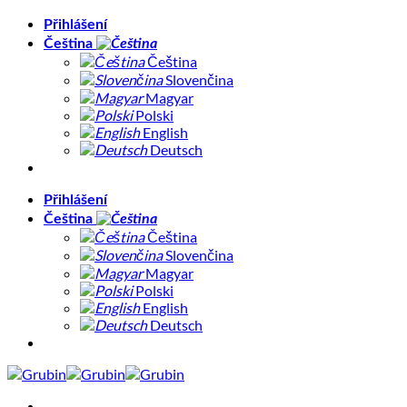
Přeskočit
Přihlášení
na
Čeština
obsah
Čeština
Slovenčina
Magyar
Polski
English
Deutsch
Přihlášení
Čeština
Čeština
Slovenčina
Magyar
Polski
English
Deutsch