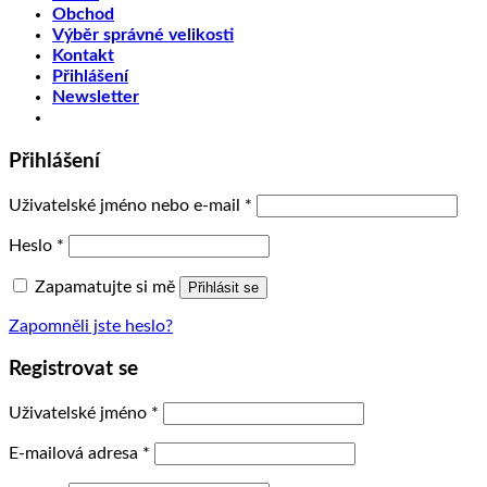
Obchod
Výběr správné velikosti
Kontakt
Přihlášení
Newsletter
Přihlášení
Uživatelské jméno nebo e-mail
*
Heslo
*
Zapamatujte si mě
Přihlásit se
Zapomněli jste heslo?
Registrovat se
Uživatelské jméno
*
E-mailová adresa
*