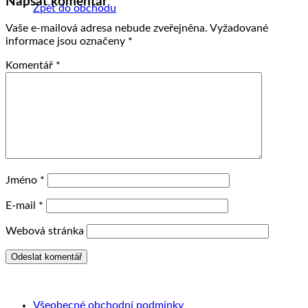
Napsat komentář
Zpět do obchodu
Vaše e-mailová adresa nebude zveřejněna.
Vyžadované
informace jsou označeny
*
Komentář
*
Jméno
*
E-mail
*
Webová stránka
Všeobecné obchodní podmínky