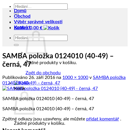
Hledat:
Domů
Obchod
Výběr správné velikosti
Kontakt
Košík /
0,00
€
Hledat:
SAMBA položka 0124010 (40-49) –
Žádné produkty v košíku.
černá, 47
Zpět do obchodu
Publikováno
26. září 2016
na
1000 × 1000
v
SAMBA položka
0124010 (40-49) – černá, 47
Košík
SAMBA položka 0124010 (40-49) – černá, 47
SAMBA položka 0124010 (40-49) – černá, 47
Zpětné odkazy jsou uzavřeny, ale můžete
přidat komentář
.
Žádné produkty v košíku.