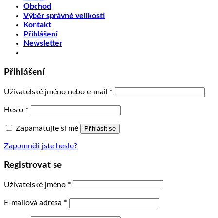
Obchod
Výběr správné velikosti
Kontakt
Přihlášení
Newsletter
Přihlášení
Uživatelské jméno nebo e-mail
*
Heslo
*
Zapamatujte si mě
Přihlásit se
Zapomněli jste heslo?
Registrovat se
Uživatelské jméno
*
E-mailová adresa
*