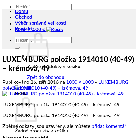
Hledat:
Domů
Obchod
Výběr správné velikosti
Kontakt
Košík /
0,00
€
Hledat:
LUXEMBURG položka 1914010 (40-49)
Žádné produkty v košíku.
– krémová, 49
Zpět do obchodu
Publikováno
26. září 2016
na
1000 × 1000
v
LUXEMBURG
položka 1914010 (40-49) – krémová, 49
Košík
LUXEMBURG položka 1914010 (40-49) – krémová, 49
LUXEMBURG položka 1914010 (40-49) – krémová, 49
Zpětné odkazy jsou uzavřeny, ale můžete
přidat komentář
.
Žádné produkty v košíku.