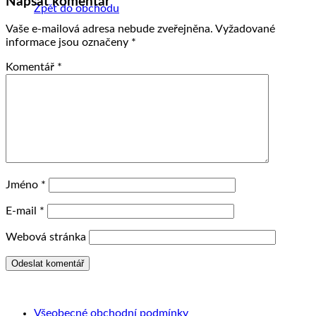
Napsat komentář
Zpět do obchodu
Vaše e-mailová adresa nebude zveřejněna.
Vyžadované
informace jsou označeny
*
Komentář
*
Jméno
*
E-mail
*
Webová stránka
Všeobecné obchodní podmínky