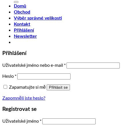
Domů
Obchod
Výběr správné velikosti
Kontakt
Přihlášení
Newsletter
Přihlášení
Uživatelské jméno nebo e-mail
*
Heslo
*
Zapamatujte si mě
Přihlásit se
Zapomněli jste heslo?
Registrovat se
Uživatelské jméno
*