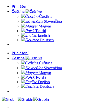
Přeskočit
Přihlášení
na
Čeština
obsah
Čeština
Slovenčina
Magyar
Polski
English
Deutsch
Přihlášení
Čeština
Čeština
Slovenčina
Magyar
Polski
English
Deutsch