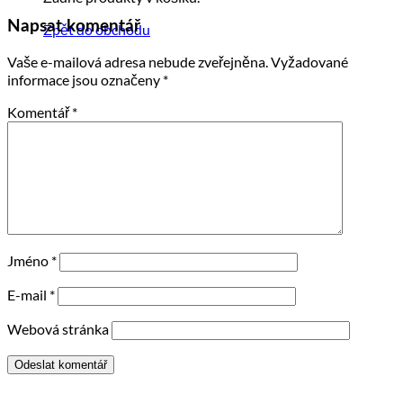
Napsat komentář
Zpět do obchodu
Vaše e-mailová adresa nebude zveřejněna.
Vyžadované
informace jsou označeny
*
Komentář
*
Jméno
*
E-mail
*
Webová stránka