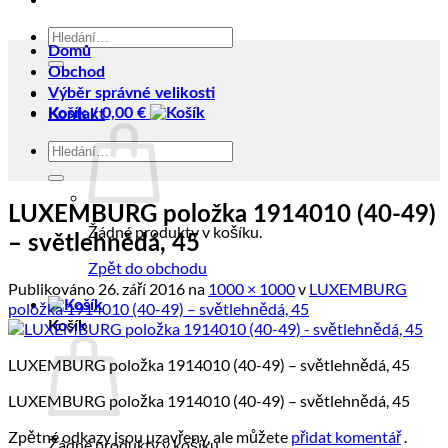
Hledat:
Domů
Obchod
Výběr správné velikosti
Košík /
0,00
€
Kontakt
Hledat:
LUXEMBURG položka 1914010 (40-49)
Žádné produkty v košíku.
– světlehnědá, 45
Zpět do obchodu
Publikováno
26. září 2016
na
1000 × 1000
v
LUXEMBURG
položka 1914010 (40-49) – světlehnědá, 45
Košík
LUXEMBURG položka 1914010 (40-49) – světlehnědá, 45
LUXEMBURG položka 1914010 (40-49) – světlehnědá, 45
Zpětné odkazy jsou uzavřeny, ale můžete
přidat komentář
.
Žádné produkty v košíku.