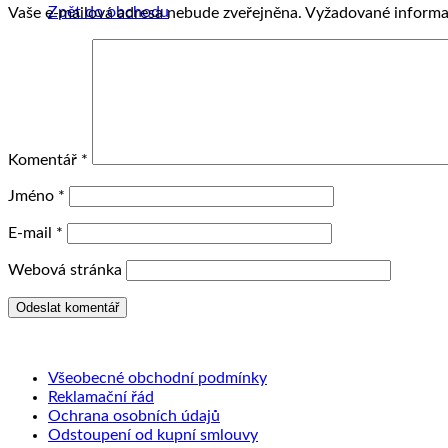
Zpět do obchodu
Vaše e-mailová adresa nebude zveřejněna.
Vyžadované informa
Komentář
*
Jméno
*
E-mail
*
Webová stránka
Všeobecné obchodní podmínky
Reklamační řád
Ochrana osobních údajů
Odstoupení od kupní smlouvy