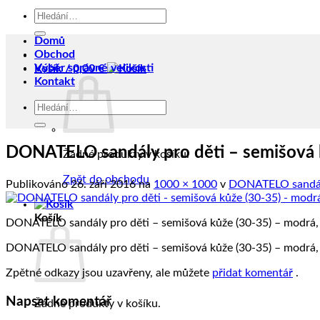
Hledat:
Domů
Obchod
Výběr správné velikosti
Košík /
0,00
€
Kontakt
Hledat:
DONATELO sandály pro děti – semišová 
Žádné produkty v košíku.
Zpět do obchodu
Publikováno
26. září 2016
na
1000 × 1000
v
DONATELO sandály
Košík
DONATELO sandály pro děti – semišová kůže (30-35) – modrá,
DONATELO sandály pro děti – semišová kůže (30-35) – modrá,
Zpětné odkazy jsou uzavřeny, ale můžete
přidat komentář
.
Napsat komentář
Žádné produkty v košíku.