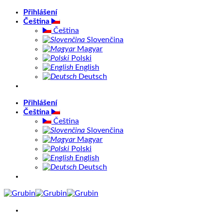
Přeskočit
Přihlášení
na
Čeština
obsah
Čeština
Slovenčina
Magyar
Polski
English
Deutsch
Přihlášení
Čeština
Čeština
Slovenčina
Magyar
Polski
English
Deutsch