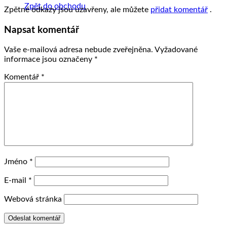
Zpět do obchodu
Zpětné odkazy jsou uzavřeny, ale můžete
přidat komentář
.
Napsat komentář
Vaše e-mailová adresa nebude zveřejněna.
Vyžadované
informace jsou označeny
*
Komentář
*
Jméno
*
E-mail
*
Webová stránka