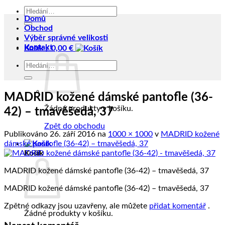
Hledat:
Domů
Obchod
Výběr správné velikosti
Kontakt
Košík /
0,00
€
Hledat:
MADRID kožené dámské pantofle (36-
Žádné produkty v košíku.
42) – tmavěšedá, 37
Zpět do obchodu
Publikováno
26. září 2016
na
1000 × 1000
v
MADRID kožené
dámské pantofle (36-42) – tmavěšedá, 37
Košík
MADRID kožené dámské pantofle (36-42) – tmavěšedá, 37
MADRID kožené dámské pantofle (36-42) – tmavěšedá, 37
Zpětné odkazy jsou uzavřeny, ale můžete
přidat komentář
.
Žádné produkty v košíku.