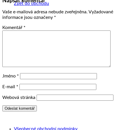
Napsat komentář
Zpět do obchodu
Vaše e-mailová adresa nebude zveřejněna.
Vyžadované
informace jsou označeny
*
Komentář
*
Jméno
*
E-mail
*
Webová stránka
Všeobecné obchodní podmínky