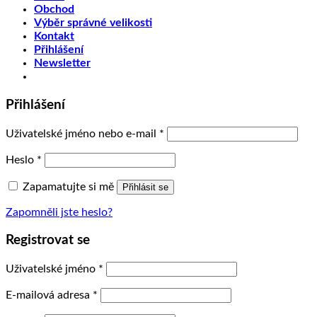
Obchod
Výběr správné velikosti
Kontakt
Přihlášení
Newsletter
Přihlášení
Uživatelské jméno nebo e-mail
*
Heslo
*
Zapamatujte si mě
Přihlásit se
Zapomněli jste heslo?
Registrovat se
Uživatelské jméno
*
E-mailová adresa
*