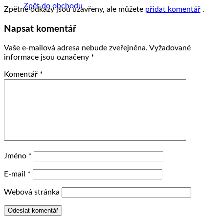
Zpět do obchodu
Zpětné odkazy jsou uzavřeny, ale můžete
přidat komentář
.
Napsat komentář
Vaše e-mailová adresa nebude zveřejněna.
Vyžadované
informace jsou označeny
*
Komentář
*
Jméno
*
E-mail
*
Webová stránka