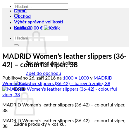
Hledat:
Domů
Obchod
Výběr správné velikosti
Kontakt
Košík /
0,00
€
Hledat:
MADRID Women’s leather slippers (36-
Žádné produkty v košíku.
42) – colourful viper, 38
Zpět do obchodu
Publikováno
26. září 2016
na
1000 × 1000
v
MADRID
Women’s leather slippers (36-42) – barevná zmije, 38
Košík
MADRID Women’s leather slippers (36-42) – colourful viper,
38
MADRID Women’s leather slippers (36-42) – colourful viper,
Žádné produkty v košíku.
38