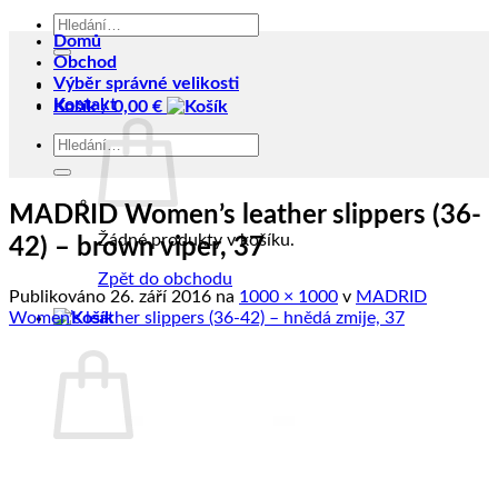
Hledat:
Domů
Obchod
Výběr správné velikosti
Kontakt
Košík /
0,00
€
Hledat:
MADRID Women’s leather slippers (36-
Žádné produkty v košíku.
42) – brown viper, 37
Zpět do obchodu
Publikováno
26. září 2016
na
1000 × 1000
v
MADRID
Women’s leather slippers (36-42) – hnědá zmije, 37
Košík
Žádné produkty v košíku.