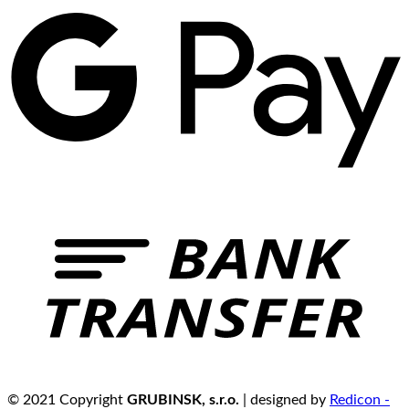
© 2021 Copyright
GRUBINSK, s.r.o.
| designed by
Redicon -