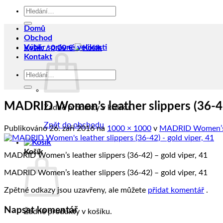
Hledat:
Domů
Obchod
Výběr správné velikosti
Košík /
0,00
€
Kontakt
Hledat:
MADRID Women’s leather slippers (36-42
Žádné produkty v košíku.
Zpět do obchodu
Publikováno
26. září 2016
na
1000 × 1000
v
MADRID Women’s le
Košík
MADRID Women’s leather slippers (36-42) – gold viper, 41
MADRID Women’s leather slippers (36-42) – gold viper, 41
Zpětné odkazy jsou uzavřeny, ale můžete
přidat komentář
.
Napsat komentář
Žádné produkty v košíku.