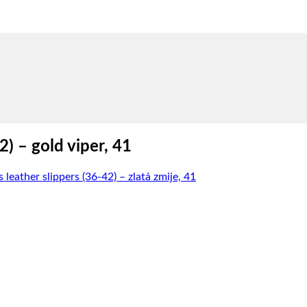
) – gold viper, 41
ather slippers (36-42) – zlatá zmije, 41