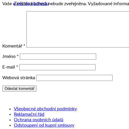
Zpět do obchodu
Vaše e-mailová adresa nebude zveřejněna.
Vyžadované informa
Komentář
*
Jméno
*
E-mail
*
Webová stránka
Všeobecné obchodní podmínky
Reklamační řád
Ochrana osobních údajů
Odstoupení od kupní smlouvy