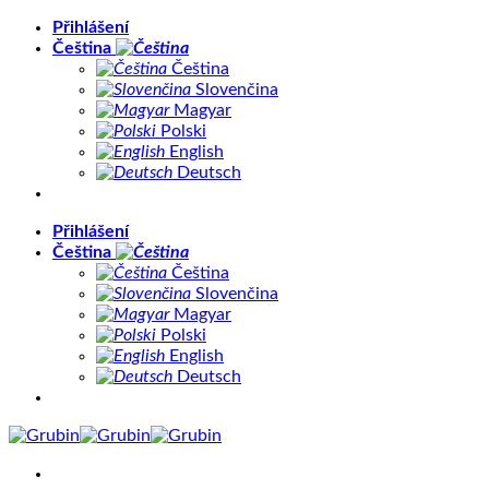
Přeskočit
Přihlášení
na
Čeština
obsah
Čeština
Slovenčina
Magyar
Polski
English
Deutsch
Přihlášení
Čeština
Čeština
Slovenčina
Magyar
Polski
English
Deutsch