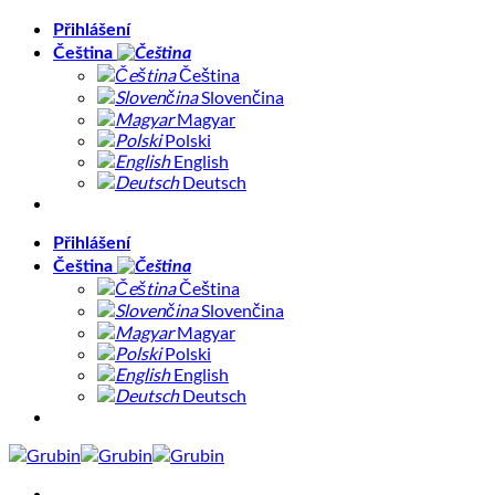
Přeskočit
Přihlášení
na
Čeština
obsah
Čeština
Slovenčina
Magyar
Polski
English
Deutsch
Přihlášení
Čeština
Čeština
Slovenčina
Magyar
Polski
English
Deutsch