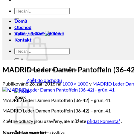
Hledat:
Domů
Obchod
Košík /
Výběr správné velikosti
0,00
€
Kontakt
Hledat:
Žádné produkty v košíku.
MADRID Leder Damen Pantoffeln (36-42)
Zpět do obchodu
Publikováno
26. září 2016
na
1000 × 1000
v
MADRID Leder Damen
Košík
MADRID Leder Damen Pantoffeln (36-42) – grün, 41
MADRID Leder Damen Pantoffeln (36-42) – grün, 41
Zpětné odkazy jsou uzavřeny, ale můžete
přidat komentář
.
Žádné produkty v košíku.
Napsat komentář