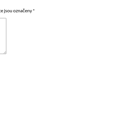
e jsou označeny
*