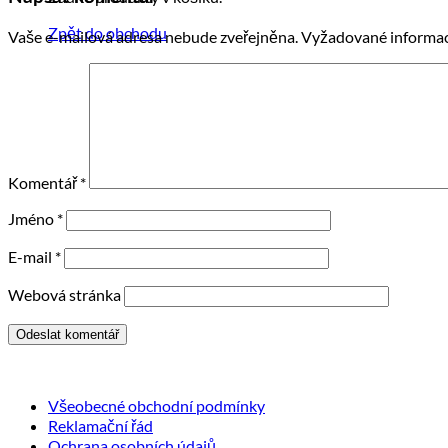
Zpět do obchodu
Vaše e-mailová adresa nebude zveřejněna.
Vyžadované informac
Komentář
*
Jméno
*
E-mail
*
Webová stránka
Všeobecné obchodní podmínky
Reklamační řád
Ochrana osobních údajů