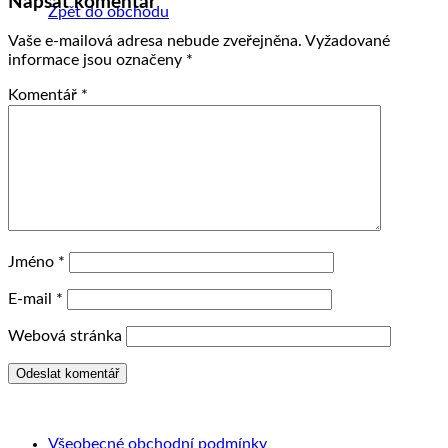
Napsat komentář
Zpět do obchodu
Vaše e-mailová adresa nebude zveřejněna.
Vyžadované
informace jsou označeny
*
Komentář
*
Jméno
*
E-mail
*
Webová stránka
Všeobecné obchodní podmínky