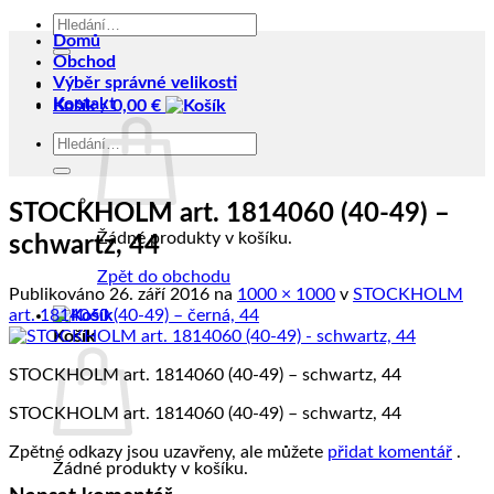
Hledat:
Domů
Obchod
Výběr správné velikosti
Kontakt
Košík /
0,00
€
Hledat:
STOCKHOLM art. 1814060 (40-49) –
Žádné produkty v košíku.
schwartz, 44
Zpět do obchodu
Publikováno
26. září 2016
na
1000 × 1000
v
STOCKHOLM
art. 1814060 (40-49) – černá, 44
Košík
STOCKHOLM art. 1814060 (40-49) – schwartz, 44
STOCKHOLM art. 1814060 (40-49) – schwartz, 44
Zpětné odkazy jsou uzavřeny, ale můžete
přidat komentář
.
Žádné produkty v košíku.