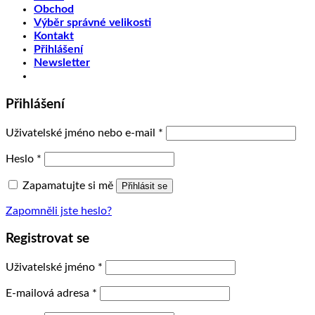
Obchod
Výběr správné velikosti
Kontakt
Přihlášení
Newsletter
Přihlášení
Uživatelské jméno nebo e-mail
*
Heslo
*
Zapamatujte si mě
Přihlásit se
Zapomněli jste heslo?
Registrovat se
Uživatelské jméno
*
E-mailová adresa
*