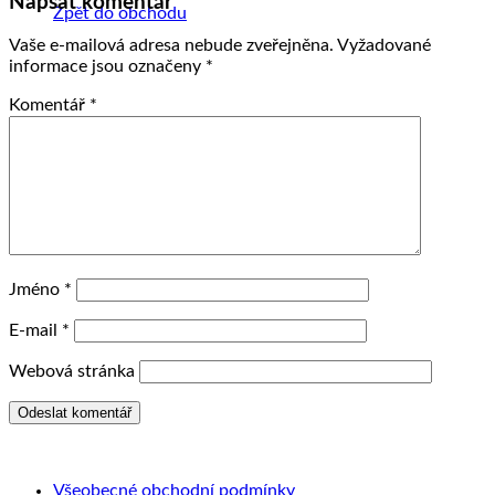
Napsat komentář
Zpět do obchodu
Vaše e-mailová adresa nebude zveřejněna.
Vyžadované
informace jsou označeny
*
Komentář
*
Jméno
*
E-mail
*
Webová stránka
Všeobecné obchodní podmínky