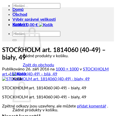
Hledat:
Domů
Obchod
Výběr správné velikosti
Kontakt
Košík /
0,00
€
Hledat:
STOCKHOLM art. 1814060 (40-49) –
Žádné produkty v košíku.
biały, 49
Zpět do obchodu
Publikováno
26. září 2016
na
1000 × 1000
v
STOCKHOLM
art. 1814060 (40-49) – bílá, 49
Košík
STOCKHOLM art. 1814060 (40-49) – biały, 49
STOCKHOLM art. 1814060 (40-49) – biały, 49
Zpětné odkazy jsou uzavřeny, ale můžete
přidat komentář
.
Žádné produkty v košíku.