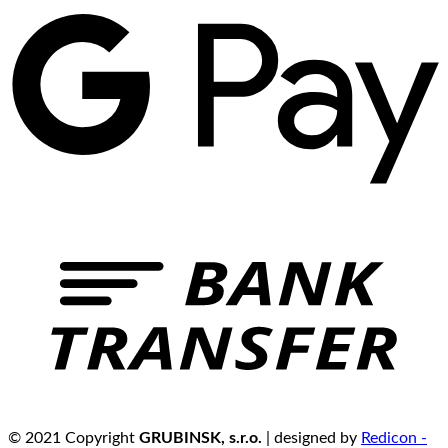
© 2021 Copyright
GRUBINSK, s.r.o.
| designed by
Redicon -