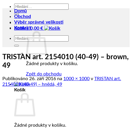
Hledat:
Domů
Obchod
Výběr správné velikosti
Kontakt
Košík /
0,00
€
Hledat:
TRISTAN art. 2154010 (40-49) – brown,
Žádné produkty v košíku.
49
Zpět do obchodu
Publikováno
26. září 2016
na
1000 × 1000
v
TRISTAN art.
2154010 (40-49) – hnědá, 49
Košík
Žádné produkty v košíku.