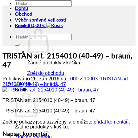
Hledat:
Domů
Obchod
Výběr správné velikosti
Košík /
0,00
€
Kontakt
Hledat:
TRISTAN art. 2154010 (40-49) – braun,
Žádné produkty v košíku.
47
Zpět do obchodu
Publikováno
26. září 2016
na
1000 × 1000
v
TRISTAN art.
2154010 (40-49) – hnědá, 47
Košík
TRISTAN art. 2154010 (40-49) – braun, 47
TRISTAN art. 2154010 (40-49) – braun, 47
Zpětné odkazy jsou uzavřeny, ale můžete
přidat komentář
.
Žádné produkty v košíku.
Napsat komentář
Zpět do obchodu