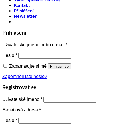
Výběr správné velikosti
Kontakt
Přihlášení
Newsletter
Přihlášení
Uživatelské jméno nebo e-mail
*
Heslo
*
Zapamatujte si mě
Přihlásit se
Zapomněli jste heslo?
Registrovat se
Uživatelské jméno
*
E-mailová adresa
*
Heslo
*