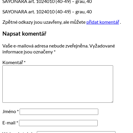
SAYONARA art. 1024010 (40-49) – grau, 40
SAYONARA art. 1024010 (40-49) – grau, 40
Zpětné odkazy jsou uzavřeny, ale můžete
přidat komentář
.
Napsat komentář
Vaše e-mailová adresa nebude zveřejněna.
Vyžadované
informace jsou označeny
*
Komentář
*
Jméno
*
E-mail
*