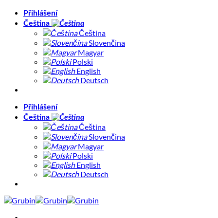
Přeskočit
Přihlášení
na
Čeština
obsah
Čeština
Slovenčina
Magyar
Polski
English
Deutsch
Přihlášení
Čeština
Čeština
Slovenčina
Magyar
Polski
English
Deutsch