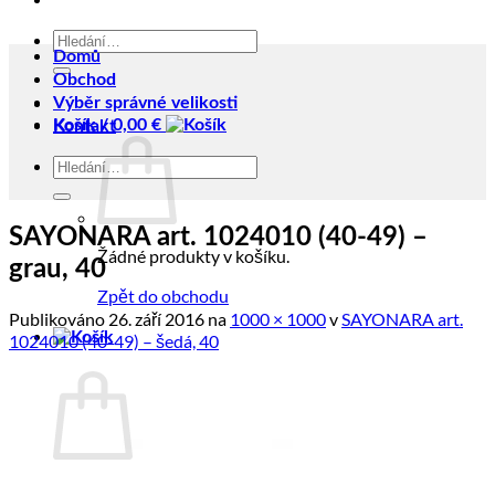
Hledat:
Domů
Obchod
Výběr správné velikosti
Košík /
0,00
€
Kontakt
Hledat:
SAYONARA art. 1024010 (40-49) –
Žádné produkty v košíku.
grau, 40
Zpět do obchodu
Publikováno
26. září 2016
na
1000 × 1000
v
SAYONARA art.
1024010 (40-49) – šedá, 40
Košík
Žádné produkty v košíku.