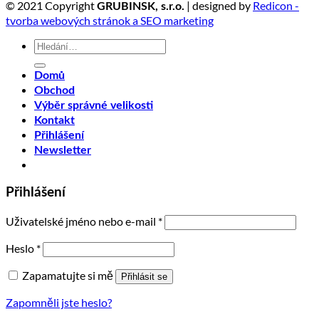
© 2021 Copyright
| designed by
Redicon -
GRUBINSK, s.r.o.
tvorba webových stránok a SEO marketing
Hledat:
Domů
Obchod
Výběr správné velikosti
Kontakt
Přihlášení
Newsletter
Přihlášení
Uživatelské jméno nebo e-mail
*
Heslo
*
Zapamatujte si mě
Přihlásit se
Zapomněli jste heslo?