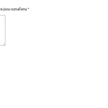
e jsou označeny
*