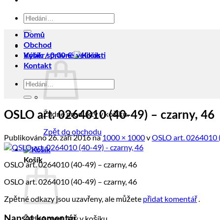
Hledat:
Domů
Obchod
Košík /
Výběr správné velikosti
0,00
€
Kontakt
Hledat:
Žádné produkty v košíku.
OSLO art. 0264010 (40-49) – czarny, 46
Zpět do obchodu
Publikováno
26. září 2016
na
1000 × 1000
v
OSLO art. 0264010 (
Košík
OSLO art. 0264010 (40-49) – czarny, 46
OSLO art. 0264010 (40-49) – czarny, 46
Zpětné odkazy jsou uzavřeny, ale můžete
přidat komentář
.
Žádné produkty v košíku.
Napsat komentář