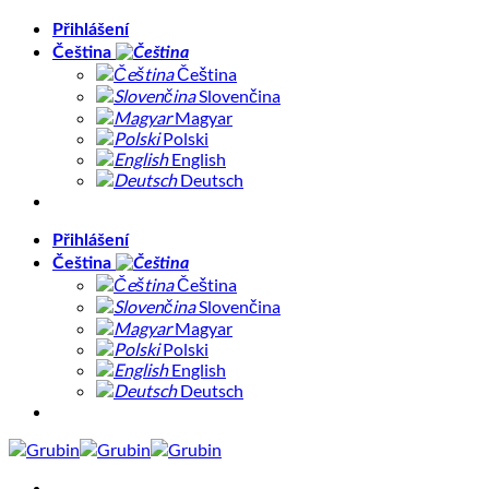
Přeskočit
Přihlášení
na
Čeština
obsah
Čeština
Slovenčina
Magyar
Polski
English
Deutsch
Přihlášení
Čeština
Čeština
Slovenčina
Magyar
Polski
English
Deutsch