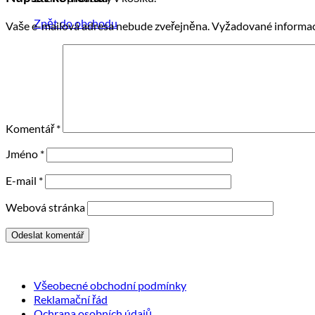
Zpět do obchodu
Vaše e-mailová adresa nebude zveřejněna.
Vyžadované informac
Komentář
*
Jméno
*
E-mail
*
Webová stránka
Všeobecné obchodní podmínky
Reklamační řád
Ochrana osobních údajů