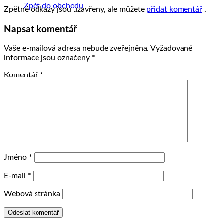
Zpět do obchodu
Zpětné odkazy jsou uzavřeny, ale můžete
přidat komentář
.
Napsat komentář
Vaše e-mailová adresa nebude zveřejněna.
Vyžadované
informace jsou označeny
*
Komentář
*
Jméno
*
E-mail
*
Webová stránka