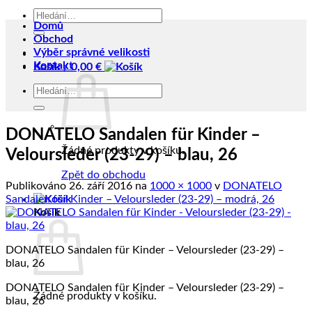
Hledat:
Domů
Obchod
Výběr správné velikosti
Kontakt
Košík /
0,00
€
Hledat:
DONATELO Sandalen für Kinder –
Žádné produkty v košíku.
Veloursleder (23-29) – blau, 26
Zpět do obchodu
Publikováno
26. září 2016
na
1000 × 1000
v
DONATELO
Sandalen für Kinder – Veloursleder (23-29) – modrá, 26
Košík
DONATELO Sandalen für Kinder – Veloursleder (23-29) –
blau, 26
DONATELO Sandalen für Kinder – Veloursleder (23-29) –
Žádné produkty v košíku.
blau, 26