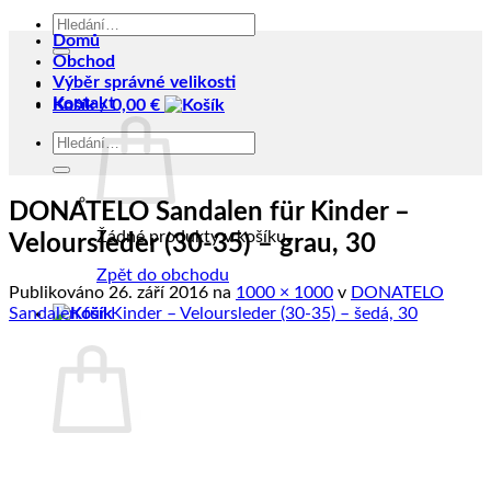
Hledat:
Domů
Obchod
Výběr správné velikosti
Kontakt
Košík /
0,00
€
Hledat:
DONATELO Sandalen für Kinder –
Žádné produkty v košíku.
Veloursleder (30-35) – grau, 30
Zpět do obchodu
Publikováno
26. září 2016
na
1000 × 1000
v
DONATELO
Sandalen für Kinder – Veloursleder (30-35) – šedá, 30
Košík
Žádné produkty v košíku.