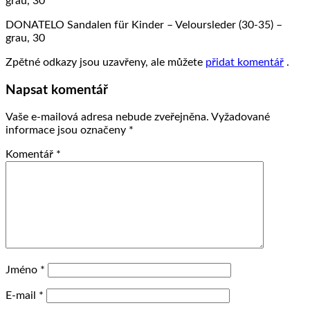
grau, 30
DONATELO Sandalen für Kinder – Veloursleder (30-35) –
grau, 30
Zpětné odkazy jsou uzavřeny, ale můžete
přidat komentář
.
Napsat komentář
Vaše e-mailová adresa nebude zveřejněna.
Vyžadované
informace jsou označeny
*
Komentář
*
Jméno
*
E-mail
*