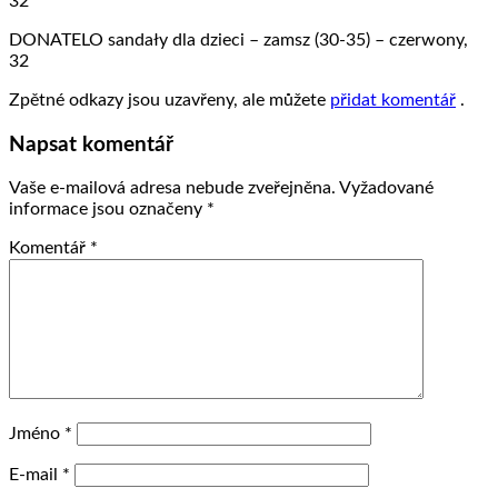
32
DONATELO sandały dla dzieci – zamsz (30-35) – czerwony,
32
Zpětné odkazy jsou uzavřeny, ale můžete
přidat komentář
.
Napsat komentář
Vaše e-mailová adresa nebude zveřejněna.
Vyžadované
informace jsou označeny
*
Komentář
*
Jméno
*
E-mail
*