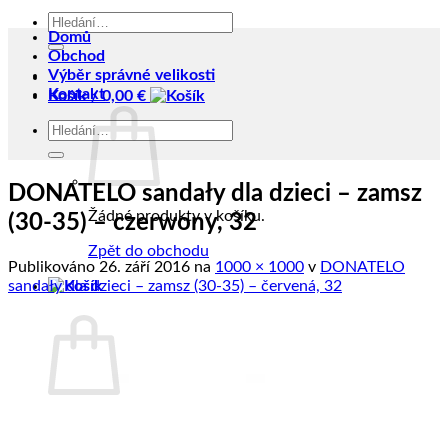
Hledat:
Domů
Obchod
Výběr správné velikosti
Kontakt
Košík /
0,00
€
Hledat:
DONATELO sandały dla dzieci – zamsz
Žádné produkty v košíku.
(30-35) – czerwony, 32
Zpět do obchodu
Publikováno
26. září 2016
na
1000 × 1000
v
DONATELO
sandały dla dzieci – zamsz (30-35) – červená, 32
Košík
Žádné produkty v košíku.