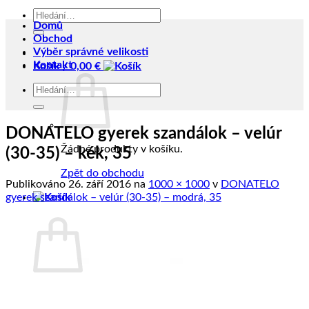
Hledat:
Domů
Obchod
Výběr správné velikosti
Kontakt
Košík /
0,00
€
Hledat:
DONATELO gyerek szandálok – velúr
Žádné produkty v košíku.
(30-35) – kék, 35
Zpět do obchodu
Publikováno
26. září 2016
na
1000 × 1000
v
DONATELO
gyerek szandálok – velúr (30-35) – modrá, 35
Košík
Žádné produkty v košíku.