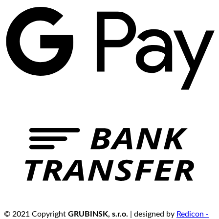
© 2021 Copyright
GRUBINSK, s.r.o.
| designed by
Redicon -