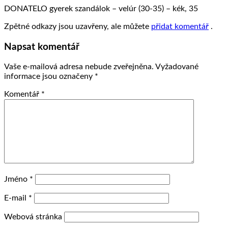
DONATELO gyerek szandálok – velúr (30-35) – kék, 35
Zpětné odkazy jsou uzavřeny, ale můžete
přidat komentář
.
Napsat komentář
Vaše e-mailová adresa nebude zveřejněna.
Vyžadované
informace jsou označeny
*
Komentář
*
Jméno
*
E-mail
*
Webová stránka