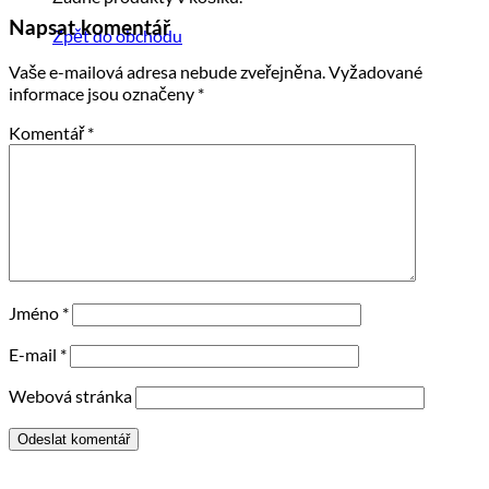
Napsat komentář
Zpět do obchodu
Vaše e-mailová adresa nebude zveřejněna.
Vyžadované
informace jsou označeny
*
Komentář
*
Jméno
*
E-mail
*
Webová stránka