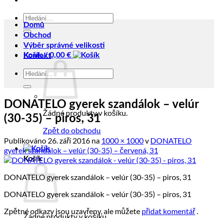
Hledat:
Domů
Obchod
Výběr správné velikosti
Košík /
0,00
€
Kontakt
Hledat:
DONATELO gyerek szandálok – velúr
Žádné produkty v košíku.
(30-35) – piros, 31
Zpět do obchodu
Publikováno
26. září 2016
na
1000 × 1000
v
DONATELO
gyerek szandálok – velúr (30-35) – červená, 31
Košík
DONATELO gyerek szandálok – velúr (30-35) – piros, 31
DONATELO gyerek szandálok – velúr (30-35) – piros, 31
Zpětné odkazy jsou uzavřeny, ale můžete
přidat komentář
.
Žádné produkty v košíku.