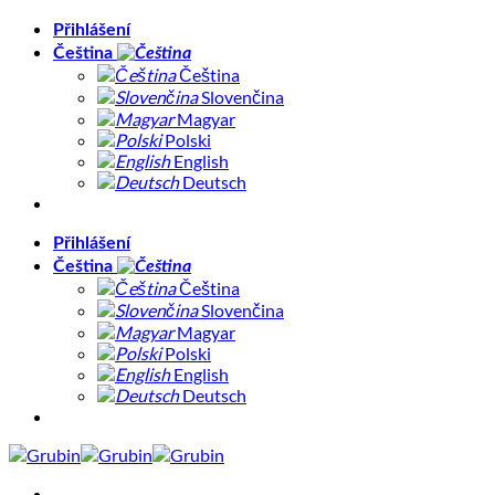
Přeskočit
Přihlášení
na
Čeština
obsah
Čeština
Slovenčina
Magyar
Polski
English
Deutsch
Přihlášení
Čeština
Čeština
Slovenčina
Magyar
Polski
English
Deutsch