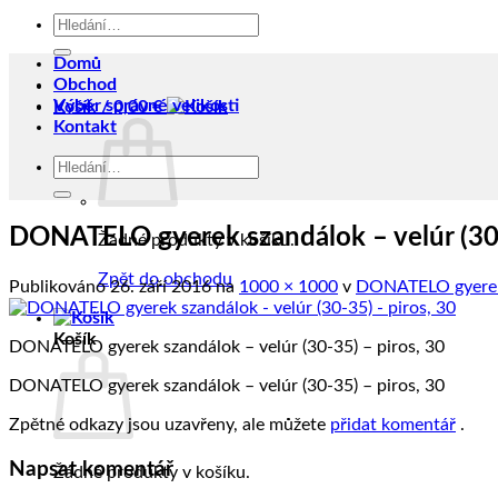
Hledat:
Domů
Obchod
Výběr správné velikosti
Košík /
0,00
€
Kontakt
Hledat:
DONATELO gyerek szandálok – velúr (30-
Žádné produkty v košíku.
Zpět do obchodu
Publikováno
26. září 2016
na
1000 × 1000
v
DONATELO gyerek s
Košík
DONATELO gyerek szandálok – velúr (30-35) – piros, 30
DONATELO gyerek szandálok – velúr (30-35) – piros, 30
Zpětné odkazy jsou uzavřeny, ale můžete
přidat komentář
.
Napsat komentář
Žádné produkty v košíku.