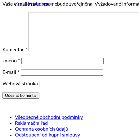
Zpět do obchodu
Vaše e-mailová adresa nebude zveřejněna.
Vyžadované informa
Komentář
*
Jméno
*
E-mail
*
Webová stránka
Všeobecné obchodní podmínky
Reklamační řád
Ochrana osobních údajů
Odstoupení od kupní smlouvy