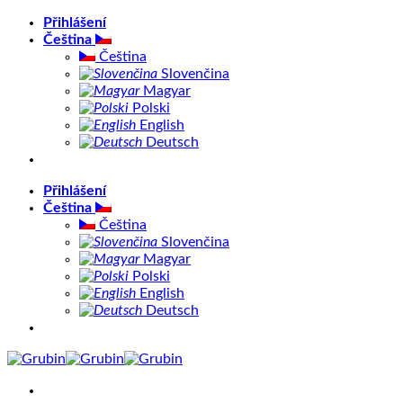
Přeskočit
Přihlášení
na
Čeština
obsah
Čeština
Slovenčina
Magyar
Polski
English
Deutsch
Přihlášení
Čeština
Čeština
Slovenčina
Magyar
Polski
English
Deutsch