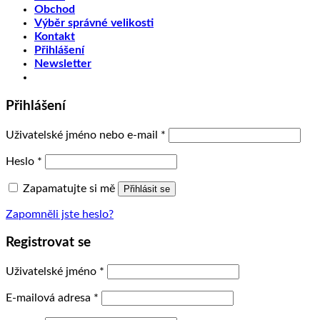
Obchod
Výběr správné velikosti
Kontakt
Přihlášení
Newsletter
Přihlášení
Uživatelské jméno nebo e-mail
*
Heslo
*
Zapamatujte si mě
Přihlásit se
Zapomněli jste heslo?
Registrovat se
Uživatelské jméno
*
E-mailová adresa
*