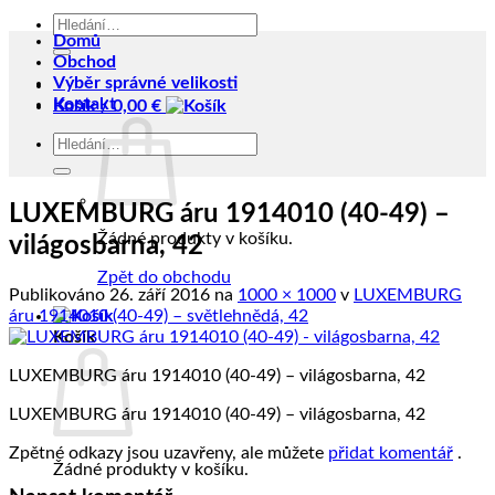
Hledat:
Domů
Obchod
Výběr správné velikosti
Kontakt
Košík /
0,00
€
Hledat:
LUXEMBURG áru 1914010 (40-49) –
Žádné produkty v košíku.
világosbarna, 42
Zpět do obchodu
Publikováno
26. září 2016
na
1000 × 1000
v
LUXEMBURG
áru 1914010 (40-49) – světlehnědá, 42
Košík
LUXEMBURG áru 1914010 (40-49) – világosbarna, 42
LUXEMBURG áru 1914010 (40-49) – világosbarna, 42
Zpětné odkazy jsou uzavřeny, ale můžete
přidat komentář
.
Žádné produkty v košíku.