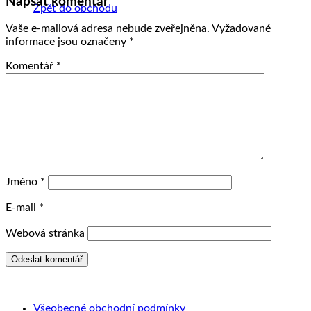
Napsat komentář
Zpět do obchodu
Vaše e-mailová adresa nebude zveřejněna.
Vyžadované
informace jsou označeny
*
Komentář
*
Jméno
*
E-mail
*
Webová stránka
Všeobecné obchodní podmínky